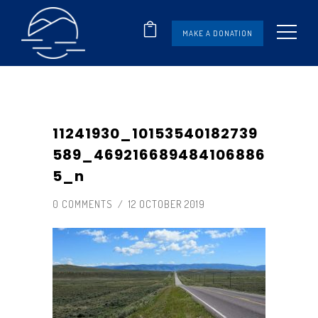
MAKE A DONATION
11241930_10153540182739
589_469216689484106886
5_n
0 COMMENTS
/
12 OCTOBER 2019